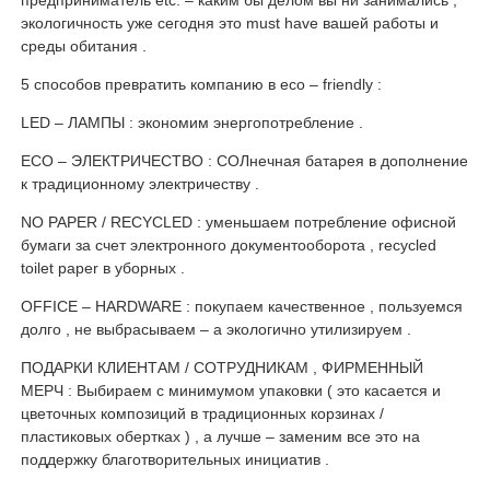
предприниматель etc. – каким бы делом вы ни занимались ,
экологичность уже сегодня это must have вашей работы и
среды обитания .
5 способов превратить компанию в есо – friendly :
LED – ЛАМПЫ : экономим энергопотребление .
ЕСО – ЭЛЕКТРИЧЕСТВО : СОЛнечная батарея в дополнение
к традиционному электричеству .
NO PAPER / RECYCLED : уменьшаем потребление офисной
бумаги за счет электронного документооборота , recycled
toilet paper в уборных .
OFFICE – HARDWARE : покупаем качественное , пользуемся
долго , не выбрасываем – а экологично утилизируем .
ПОДАРКИ КЛИЕНТАМ / СОТРУДНИКАМ , ФИРМЕННЫЙ
МЕРЧ : Выбираем с минимумом упаковки ( это касается и
цветочных композиций в традиционных корзинах /
пластиковых обертках ) , а лучше – заменим все это на
поддержку благотворительных инициатив .