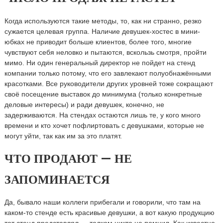
Когда используются такие методы, то, как ни странно, резко
сужается целевая группа. Наличие девушек-хостес в мини-
юбках не приводит больше клиентов, более того, многие
чувствуют себя неловко и пытаются, вскользь смотря, пройти
мимо. Ни один генеральный директор не пойдет на стенд
компании только потому, что его завлекают полуобнажёнными
красотками. Все руководители других уровней тоже сокращают
своё посещение выставок до минимума (только конкретные
деловые интересы) и ради девушек, конечно, не
задерживаются. На стендах остаются лишь те, у кого много
времени и кто хочет пофлиртовать с девушками, которые не
могут уйти, так как им за это платят.
ЧТО ПРОДАЮТ — НЕ
ЗАПОМИНАЕТСЯ
Да, бывало наши коллеги прибегали и говорили, что там на
каком-то стенде есть красивые девушки, а вот какую продукцию
тот стенд представлял — толком никто не помнил. Как известно