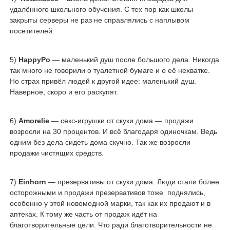
удалённого школьного обучения. С тех пор как школы
закрыты серверы не раз не справлялись с наплывом
посетителей.
5)
HappyPo
— маленький душ после большого дела. Никогда
так много не говорили о туалетной бумаге и о её нехватке.
Но страх привёл людей к другой идее: маленький душ.
Наверное, скоро и его раскупят.
6)
Amorelie
— секс-игрушки от скуки дома — продажи
возросли на 30 процентов. И всё благодаря одиночкам. Ведь
одним без дела сидеть дома скучно. Так же возросли
продажи чистящих средств.
7)
Einhorn
— презервативы от скуки дома. Люди стали более
осторожными и продажи презервативов тоже поднялись,
особенно у этой новомодной марки, так как их продают и в
аптеках. К тому же часть от продаж идёт на
благотворительные цели. Что ради благотворительности не