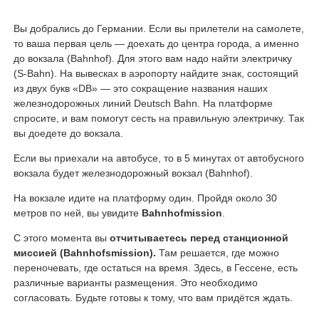
Вы добрались до Германии. Если вы прилетели на самолете,
то ваша первая цель — доехать до центра города, а именно
до вокзала (Bahnhof). Для этого вам надо найти электричку
(S-Bahn). На вывесках в аэропорту найдите знак, состоящий
из двух букв «DB» — это сокращение названия наших
железнодорожных линий Deutsch Bahn. На платформе
спросите, и вам помогут сесть на правильную электричку. Так
вы доедете до вокзала.
Если вы приехали на автобусе, то в 5 минутах от автобусного
вокзала будет железнодорожный вокзал (Bahnhof).
На вокзале идите на платформу один. Пройдя около 30
метров по ней, вы увидите
Bahnhofmission
.
С этого момента вы
отчитываетесь перед станционной
миссией (Bahnhofsmission).
Там решается, где можно
переночевать, где остаться на время. Здесь, в Гессене, есть
различные варианты размещения. Это необходимо
согласовать. Будьте готовы к тому, что вам придётся ждать.