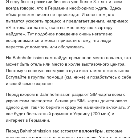
Я веду блог о развитии бизнеса уже более 3-х лет и всем
всегда говорю, что в Германии необходимо ждать. Здесь
«быстренько» ничего не происходит. И совет тем, кто
пытается ускорить процесс и предлагает деньги, например:
«Я готова заплатить, если вы мне получше квартиру
найдете». Тут подобное поведение очень негативно
воспринимается и может привести к тому, что люди
перестанут помогать или обслуживать.
На Bahnhofmission вам найдут временное место ночлега, это
может быть отель или место в холле выставочного центра.
Поэтому я советую всем уже в пути искать место жительства.
Вступайте в группы помощи (см. ниже) и позаботьтесь о себе
и своей семье заранее.
Перед входом в Bahnhofmission раздают SIM-карты всем с
украинским паспортом. Активация SIM- карты длится около
одного дня, так что берите и сразу же начинайте включать. У
вас будет бесплатный роуминг в Украину (200 мин) и
интернет в Германии.
Перед Bahnhofmission вас встретят
волонтёры
, которые
переводят и помогают вам понять ситуацию. Учтите, что они