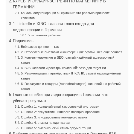
КУРСЫ И ОНЛАЙН-ВСТРЕЧИ ПО МАРКЕТИНГУ В
ГЕРМАНИИ
Каналы лидогенерации в Германии: что реально приносит
клиентов
1. LinkedIn и XING: главная точка входа для
лидогенерации в Германии
Что реально работает:
Подпишись
Всё самое ценное — там.
2. Отраслевые выставки и конференции: офлайн всё ещё решает
3. Контент-маркетинг и SEO: самый надёжный долгосрочный
канал
4. B2B-каталоги и реестры компаний: база для target list
5. Рекомендации, партнёрства и IHK/AHK: самый недооценённый
канал
6. Госзакупки и тендеры (Ausschreibungen): нишевой, но рабочий
канал
Главные ошибки при лидогенерации в Германии: что
убивает результат
Ошибка 1: холодный email как основной инструмент
Ошибка 2: отсутствие нишевого позиционирования
Ошибка 3: игнорирование немецкого языка
Ошибка 4: ставка на один канал
Ошибка 5: американский стиль аргументации
Рабочая стратегия: как искать клиентов в Германии B2B —